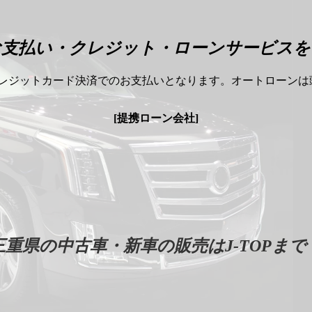
新車 中古車のご相談は三重県のJ-TOPまで！
お支払い・クレジット・ローンサービスを
レジットカード決済でのお支払いとなります。オートローンは頭
[提携ローン会社]
三重県の中古車・新車の販売はJ-TOPまで
アプラス