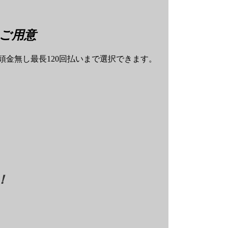
ご用意
金無し最長120回払いまで選択できます。
！
オリエントコーポレーション