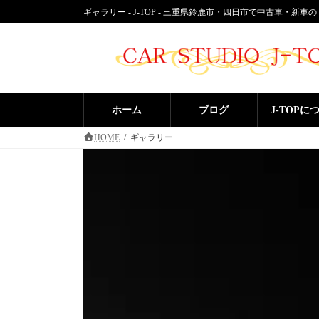
コ
ナ
ギャラリー - J-TOP - 三重県鈴鹿市・四日市で中古車・新車
ン
ビ
テ
ゲ
ン
ー
ツ
シ
へ
ョ
ス
ン
ホーム
ブログ
J-TOPに
キ
に
ッ
移
HOME
ギャラリー
プ
動
三重県鈴鹿市の中
G