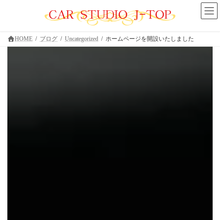
コ
ナ
ン
ビ
テ
ゲ
ン
ー
ツ
シ
HOME
ブログ
Uncategorized
ホームページを開設いたしました
へ
ョ
ス
ン
キ
に
ッ
移
プ
動
三重県鈴鹿市の中古車・新車のト
ルサービス
！
J-TOP
ホームページを開設いたしました
自動車販売店
まずはお気軽にお問い合わせください。